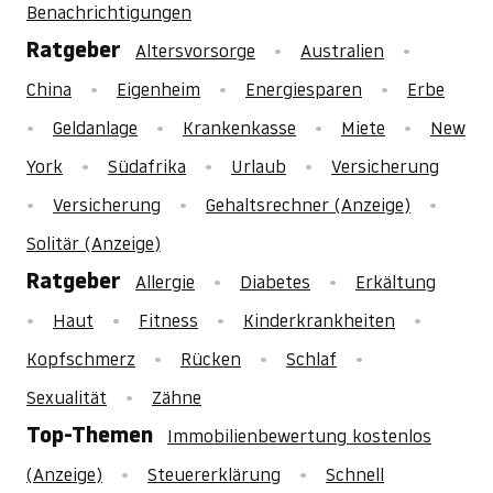
Benachrichtigungen
Ratgeber
Altersvorsorge
Australien
China
Eigenheim
Energiesparen
Erbe
Geldanlage
Krankenkasse
Miete
New
York
Südafrika
Urlaub
Versicherung
Versicherung
Gehaltsrechner (Anzeige)
Solitär (Anzeige)
Ratgeber
Allergie
Diabetes
Erkältung
Haut
Fitness
Kinderkrankheiten
Kopfschmerz
Rücken
Schlaf
Sexualität
Zähne
Top-Themen
Immobilienbewertung kostenlos
(Anzeige)
Steuererklärung
Schnell