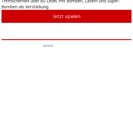
Treffsicherheit über 80 Level, mit Bomben, Lasern und Super-
Bomben als Verstärkung.
Jetzt spielen
ANZEIGE