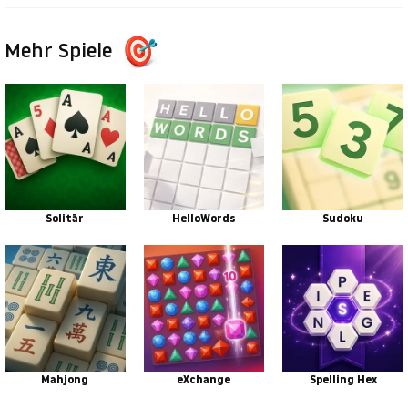
Mehr Spiele
Solitär
HelloWords
Sudoku
Mahjong
eXchange
Spelling Hex