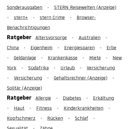
Sonderausgaben
STERN Reisewelten (Anzeige)
stern+
stern Crime
Browser-
Benachrichtigungen
Ratgeber
Altersvorsorge
Australien
China
Eigenheim
Energiesparen
Erbe
Geldanlage
Krankenkasse
Miete
New
York
Südafrika
Urlaub
Versicherung
Versicherung
Gehaltsrechner (Anzeige)
Solitär (Anzeige)
Ratgeber
Allergie
Diabetes
Erkältung
Haut
Fitness
Kinderkrankheiten
Kopfschmerz
Rücken
Schlaf
Sexualität
Zähne