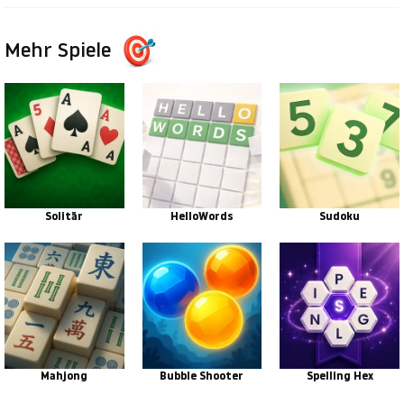
Mehr Spiele
Solitär
HelloWords
Sudoku
Mahjong
Bubble Shooter
Spelling Hex