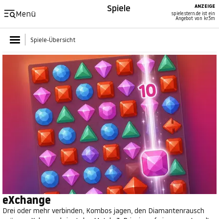
Spiele
ANZEIGE
Menü
spiele.stern.de ist ein
Angebot von kr3m
Spiele-Übersicht
eXchange
Drei oder mehr verbinden, Kombos jagen, den Diamantenrausch