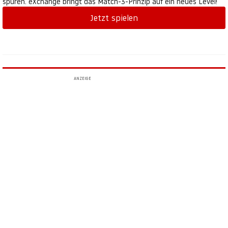
spüren. eXchange bringt das Match-3-Prinzip auf ein neues Level!
Jetzt spielen
ANZEIGE