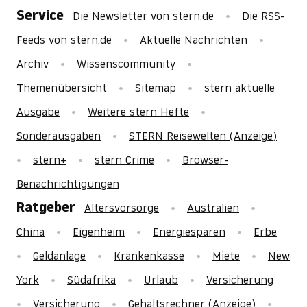
Service
Die Newsletter von stern.de
Die RSS-
Feeds von stern.de
Aktuelle Nachrichten
Archiv
Wissenscommunity
Themenübersicht
Sitemap
stern aktuelle
Ausgabe
Weitere stern Hefte
Sonderausgaben
STERN Reisewelten (Anzeige)
stern+
stern Crime
Browser-
Benachrichtigungen
Ratgeber
Altersvorsorge
Australien
China
Eigenheim
Energiesparen
Erbe
Geldanlage
Krankenkasse
Miete
New
York
Südafrika
Urlaub
Versicherung
Versicherung
Gehaltsrechner (Anzeige)