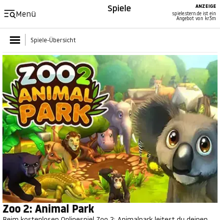
Spiele
ANZEIGE
Menü
spiele.stern.de ist ein
Angebot von kr3m
Spiele-Übersicht
Zoo 2: Animal Park
Beim kostenlosen Onlinespiel Zoo 2: Animalpark leitest du deinen