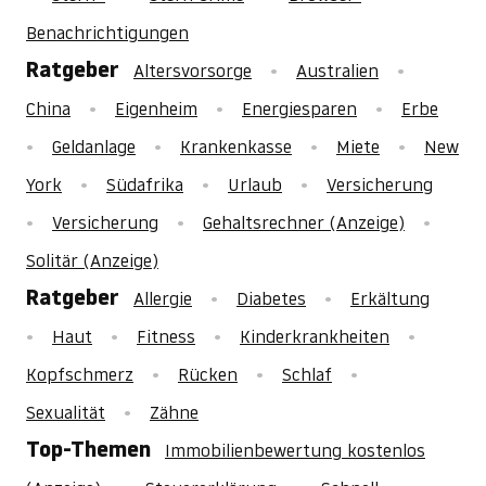
Benachrichtigungen
Ratgeber
Altersvorsorge
Australien
China
Eigenheim
Energiesparen
Erbe
Geldanlage
Krankenkasse
Miete
New
York
Südafrika
Urlaub
Versicherung
Versicherung
Gehaltsrechner (Anzeige)
Solitär (Anzeige)
Ratgeber
Allergie
Diabetes
Erkältung
Haut
Fitness
Kinderkrankheiten
Kopfschmerz
Rücken
Schlaf
Sexualität
Zähne
Top-Themen
Immobilienbewertung kostenlos